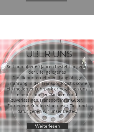
ÜBER UNS
Seit nun über 60 Jahren besteht unser in
der Eifel gelegenes
Familienunternehmen. Langjährige
Erfahrung in der Transportlogistik sowie
ein moderner Fuhrpark ermöglichen uns
einen schnellen, sicheren und
zuverlässigen Transport ihrer Güter.
Zufriedene Kunden sind unser Ziel, und
dafür geben wir unser Bestes.
Weiterlesen