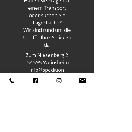
Haben Sie Fragen zu
einem Transport
oder suchen Sie
Lagerfläche?
Wir sind rund um die
Uhr für Ihre Anliegen
da.
Zum Niesenberg 2
54595 Weinsheim
info@spedition-
keil.de
Tel.: 06551
1476 0
Namen eingeben
E-Mail-Adresse eingeben